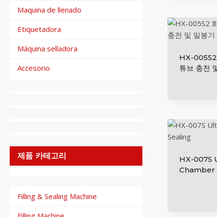
Maquina de llenado
Etiquetadora
Máquina selladora
HX-005S
Accesorio
튜브 충전 
제품 카테고리
HX-007S U
Chamber 
Filling & Sealing Machine
Filling Machine