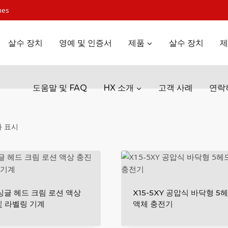
nes
살수 장치
영예 및 인증서
제품
살수 장치
제
도움말 및 FAQ
HX 소개
고객 사례
연락
가
과 표시
격
별
로
정
 싱글 헤드 크림 로션 액상
X15-5XY 공압식 바닥형 5
렬
및 라벨링 기계
액체 충전기
됨: