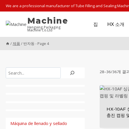
Skip
We are a professional manufacturer of Tube Filling and Sealing Machi
to
content
Machine
집
HX 소개
Hengxing Packaging
Machine Co.Ltd
/
제품
/
반자동
- Page 4
검
28–36/36개 결
색
HX-10AF
충진 캡핑 
Máquina de llenado y sellado