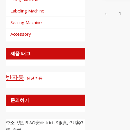
Labeling Machine
←
1
Sealing Machine
Accessory
제품 태그
반자동
완전 자동
문의하기
주소
: ξ想, B AO安district, S很真, GU案G
栋, 중국