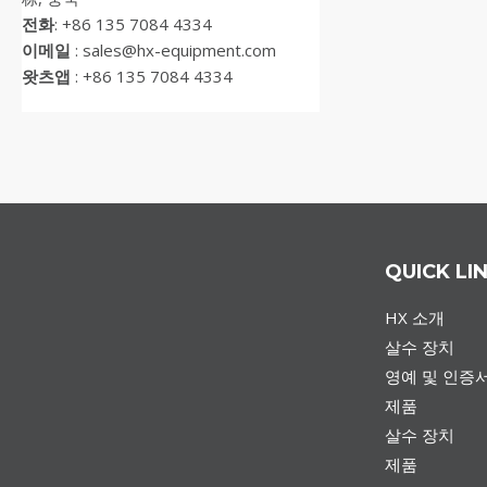
전화
: +86 135 7084 4334
이메일
: sales@hx-equipment.com
왓츠앱
: +86 135 7084 4334
QUICK LI
HX 소개
살수 장치
영예 및 인증
제품
살수 장치
제품