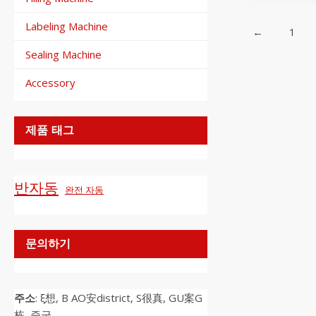
Labeling Machine
←
1
Sealing Machine
Accessory
제품 태그
반자동
완전 자동
문의하기
주소
: ξ想, B AO安district, S很真, GU案G
栋, 중국