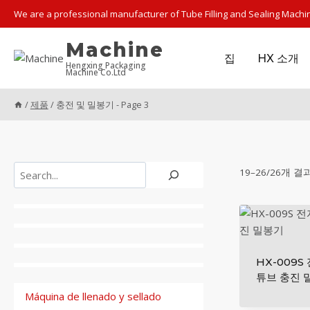
Skip
We are a professional manufacturer of Tube Filling and Sealing Machi
to
content
Machine
집
HX 소개
Hengxing Packaging
Machine Co.Ltd
/
제품
/
충전 및 밀봉기
- Page 3
검
19–26/26개 결
색
HX-009
튜브 충진 
Máquina de llenado y sellado