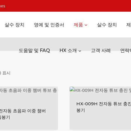
nes
살수 장치
영예 및 인증서
제품
살수 장치
제
도움말 및 FAQ
HX 소개
고객 사례
연락
가
과 표시
격
별
로
HX-009H 전자동 튜브 충진
정
봉기
S 전자동 초음파 이중 챔버
렬
밀봉기
됨: