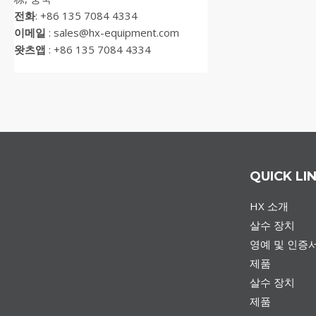
전화
: +86 135 7084 4334
이메일
: sales@hx-equipment.com
왓츠앱
: +86 135 7084 4334
QUICK LI
HX 소개
살수 장치
영예 및 인증
제품
살수 장치
제품