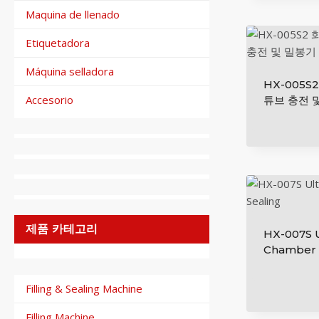
Maquina de llenado
Etiquetadora
Máquina selladora
HX-005S
Accesorio
튜브 충전 
제품 카테고리
HX-007S U
Chamber 
Filling & Sealing Machine
Filling Machine